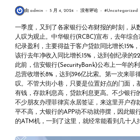
由 admin
5 月 4, 2024
没有评论
#
Uncategorized
一季度，又到了各家银行公布财报的时刻，从数据来看，菲律宾的银行堪比印钞机，赚钱速度让
人叹为观止。中华银行(RCBC)宣布，去年综合净
纪录盈利，主要得益于客户贷款同比增长15%，远
该行去年净收入同比增长15%，达到创纪录的22
此前，信安银行(SecurityBank)公布上一
总营收增长8%，达到396亿比索。第一次来
叹。不管大街小巷，只要是位置好点的门面，
有钱，存款利息高，贷款利息更高。不少银行的
不少朋友办理菲律宾永居签证，来这里开户存
平不高，大银行的APP动不动就停摆，因此银
的ATM机，一到了这里，就经常能看到几十人