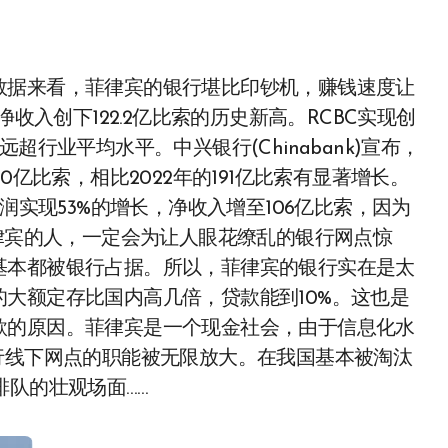
收入创下122.2亿比索的历史新高。RCBC实现创
超行业平均水平。中兴银行(Chinabank)宣布，
0亿比索，相比2022年的191亿比索有显著增长。
年的利润实现53%的增长，净收入增至106亿比索，因为
菲律宾的人，一定会为让人眼花缭乱的银行网点惊
基本都被银行占据。所以，菲律宾的银行实在是太
大额定存比国内高几倍，贷款能到10%。这也是
款的原因。菲律宾是一个现金社会，由于信息化水
行线下网点的职能被无限放大。在我国基本被淘汰
排队的壮观场面……