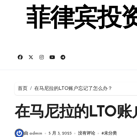
跳
转
菲律宾投资
到
内
容
首页
在马尼拉的LTO账户忘记了怎么办？
在马尼拉的LTO
由 admin
5 月 3, 2023
没有评论
#
未分类