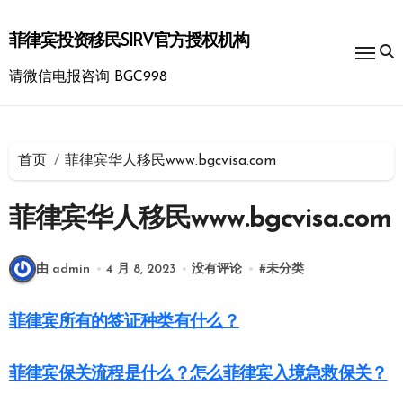
跳
转
菲律宾投资移民SIRV官方授权机构
到
内
请微信电报咨询 BGC998
容
首页
菲律宾华人移民www.bgcvisa.com
菲律宾华人移民www.bgcvisa.com
由 admin
4 月 8, 2023
没有评论
#
未分类
菲律宾所有的签证种类有什么？
菲律宾保关流程是什么？怎么菲律宾入境急救保关？