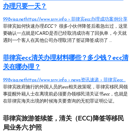
办理只要一天？
998visa.nethttps://www.srrv.info › 菲律宾ecc办理成功案例分享
菲律宾如何快速办理
ECC
？ 很多小伙伴降签后着急出过，这里
要确认一点就是ICARD是否已经取消成功有了回执单，今天就
遇到一个客人在其他公司办理取消了签证降签成功了 …
菲律宾ecc清关办理材料哪些？多少钱？ecc清
关在哪办理？
998visa.nethttps://www.srrv.info › news资讯速递 › 菲律宾ecc…
菲律宾政府施行的外国人员的
ecc
相关政策呢，菲律宾移民局领
事提醒外籍人士在离境前必须要办领移民清关证书
ecc
，也就是
在菲律宾海关出境的时候海关要查询的无犯罪证明公证。
菲律宾旅游签续签，清关（ECC)降签等移民
局业务六.护照