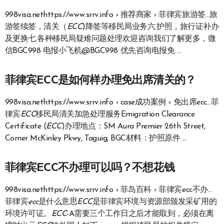
998visa.nethttps://www.srrv.info › 推荐商家 › 菲律宾旅游签…
旅
游签续签，清关（
ECC
)降签等移民局业务六.护照，旅行证补办
及更换七.各种移民局疑难问题处理欢迎咨询我们了解更多，微
信BGC998 电报小飞机@BGC998 优先咨询电报免 …
菲律宾ECC是如何样办理免出席清关的？
998visa.nethttps://www.srrv.info › case成功案例 › 免出席ecc…菲
律宾
ECC
移民局清关加急处理服务Emigration Clearance
Certificate (
ECC
)办理地点：SM Aura Premier 26th Street,
Corner McKinley Pkwy, Taguig, BGC材料：护照原件 …
菲律宾ECC不办理可以吗？不想花钱
998visa.nethttps://www.srrv.info › 菲岛百科 › 菲律宾ecc不办…
菲律宾
ecc
是什么意思
ECC
是菲律宾环境与资源部颁发采矿用的
环境许可证。
ECC
-A需要三个工作日之后才能取到，必须在离