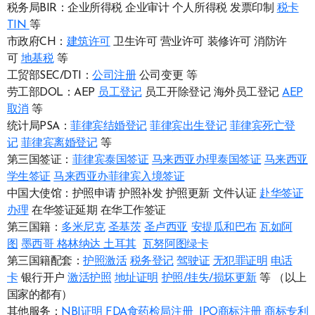
税务局BIR：企业所得税 企业审计 个人所得税 发票印制
税卡
TIN
等
市政府CH：
建筑许可
卫生许可 营业许可 装修许可 消防许
可
地基税
等
工贸部SEC/DTI：
公司注册
公司变更 等
劳工部DOL：AEP
员工登记
员工开除登记 海外员工登记
AEP
取消
等
统计局PSA：
菲律宾结婚登记
菲律宾出生登记
菲律宾死亡登
记
菲律宾离婚登记
等
第三国签证：
菲律宾泰国签证
马来西亚办理泰国签证
马来西亚
学生签证
马来西亚办菲律宾入境签证
中国大使馆：护照申请 护照补发 护照更新 文件认证
赴华签证
办理
在华签证延期 在华工作签证
第三国籍：
多米尼克
圣基茨
圣卢西亚
安提瓜和巴布
瓦如阿
图
墨西哥
格林纳达
土耳其
瓦努阿图绿卡
第三国籍配套：
护照激活
税务登记
驾驶证
无犯罪证明
电话
卡
银行开户
激活护照
地址证明
护照/挂失/损坏更新
等 （以上
国家的都有）
其他服务：
NBI证明
FDA食药检局注册
IPO商标注册
商标专利