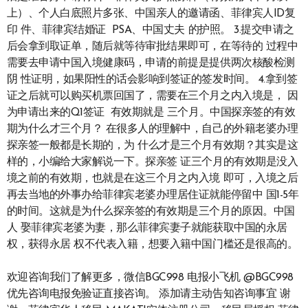
上）、个人白底照片多张、中国亲人的邀请函、菲律宾人ID复
印 件、菲律宾结婚证 PSA、中国丈夫 的护照。 3.提交申请之
后会拿到取证单，随后就等待审批结果即可，在等待的 过程中
需要去申请中国入境健康码，申请的前提是提供两次核酸检测
阴 性证明，如果阳性的话会影响到签证的签发时间。 4.拿到签
证之后就可以购买机票回国了，需要在三个月之内入境是， 因
为申请出来的Q1签证 有效期就是 三个月。中国探亲签的有效
期为什么才三个月？ 在很多人的理解中，自己的外籍老婆办理
探亲签一般都是长期的，为 什么才是三个月有效期？其实是这
样的，小编给大家解说一下。探亲签 证三个月的有效期是没入
境之前的有效期，也就是在这三个月之内入境 即可，入境之后
再去当地的外事办给菲律宾老婆办理居住证就能停留中 国1-5年
的时间。这就是为什么探亲签的有效期是三个月的原因。中国
人 娶菲律宾老婆为妻，那么菲律宾妻子就能获取中国的永居
权，获得永居 权不代表入籍，想要入籍中国门槛还是很高的。
欢迎咨询我们了解更多，微信BGC998 电报小飞机 @BGC998
优先咨询电报免验证直接咨询。 添加请主动告知咨询事宜 谢