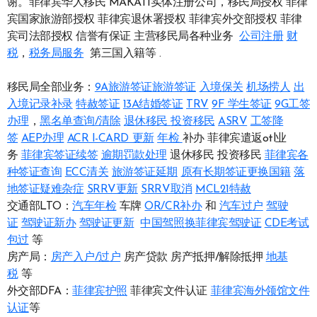
谢。菲律宾华人移民 MAKATI实体注册公司，移民局授权 菲律
宾国家旅游部授权 菲律宾退休署授权 菲律宾外交部授权 菲律
宾司法部授权 信誉有保证 主营移民局各种业务
公司注册
财
税
，
税务局服务
第三国入籍等 .
移民局全部业务：
9A旅游签证旅游签证
入境保关
机场捞人
出
入境记录补录
特赦签证
13A结婚签证
TRV
9F 学生签证
9G工签
办理
，
黑名单查询/清除
退休移民
投资移民
ASRV
工签降
签
AEP办理
ACR I-CARD 更新
年检
补办 菲律宾遣返otl业
务
菲律宾签证续签
逾期罚款处理
退休移民 投资移民
菲律宾各
种签证查询
ECC清关
旅游签证延期
原有长期签证更换国籍
落
地签证疑难杂症
SRRV更新
SRRV取消
MCL21特赦
交通部LTO：
汽车年检
车牌
OR/CR补办
和
汽车过户
驾驶
证
驾驶证新办
驾驶证更新
中国驾照换菲律宾驾驶证
CDE考试
包过
等
房产局：
房产入户/过户
房产贷款 房产抵押/解除抵押
地基
税
等
外交部DFA：
菲律宾护照
菲律宾文件认证
菲律宾海外领馆文件
认证
等