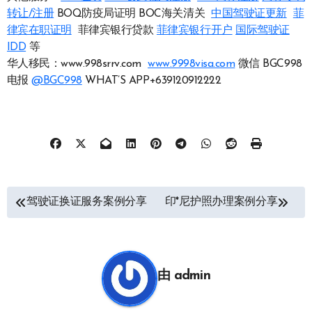
转让/注册
BOQ防疫局证明 BOC海关清关
中国驾驶证更新
菲
律宾在职证明
菲律宾银行贷款
菲律宾银行开户
国际驾驶证
IDD
等
华人移民：www.998srrv.com
www.9998visa.com
微信 BGC998
电报
@BGC998
WHAT’S APP+639120912222
文
驾驶证换证服务案例分享
印*尼护照办理案例分享
章
导
航
由
admin