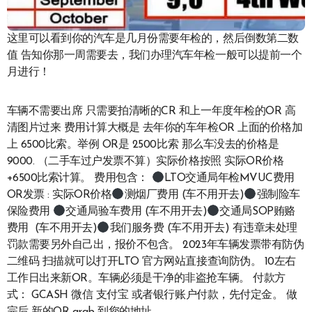
这里可以看到你的汽车是几月份需要年检的，然后倒数第二数
值 告知你那一周需要去，我们办理汽车年检一般可以提前一个
月进行！
车辆不需要出席 只需要拍清晰的CR 和上一年度年检的OR 高
清图片过来 费用计算大概是 去年你的车年检OR 上面的价格加
上 6500比索。举例 OR是 2500比索 那么车没去的价格是
9000. （二手车过户发票不算）实际价格按照 实际OR价格
+6500比索计算。 费用包含：
LTO交通局年检MVUC费用
OR发票 : 实际OR价格
测烟厂费用 (车不用开去)
强制险车
保险费用
交通局验车费用 (车不用开去)
交通局SOP贿赂
费用 (车不用开去)
我们服务费 (车不用开去) 有违章未处理
罚款需要另外自己出，报价不包含。 2023年车辆发票带有防伪
二维码 扫描就可以打开LTO 官方网站直接查询防伪。 10左右
工作日出来新OR。车辆必须是干净的非盗抢车辆。 付款方
式： GCASH 微信 支付宝 或者银行账户付款，先付定金。 做