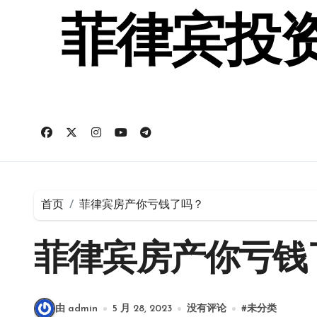
跳
转
菲律宾投资
到
内
容
首页
菲律宾房产你亏钱了吗？
菲律宾房产你亏钱
由 admin
5 月 28, 2023
没有评论
#
未分类