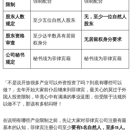
强制配合
强制配合
限制
股东人数
无，至少一位自然人
至少五位自然人股东
规定
股东
股东资格
至少达半数具有居留
无居留权身分要求
审查
权身分
公司秘书
秘书须为菲律宾藉
秘书须为菲律宾藉
规定
「不是说开放很多产业可以外资投资了吗？到底有哪些可以
做？」去年开始大家前仆后继来到菲律宾，最关心的莫过于外
国人投资限制，毕竟心中有满满的事业蓝图，但受限于法规所
以做不了，那该有多郁闷呀！
在说明有哪些产业限制之前，先让大家对菲律宾公司注册有最
基本的认知，菲律宾注册公司至少
要有5名自然人，至多15人。