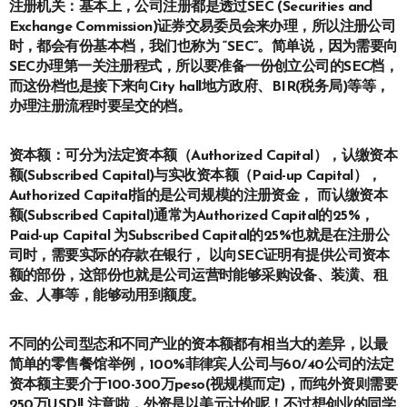
注册机关：基本上，公司注册都是透过SEC (Securities and
Exchange Commission)证券交易委员会来办理，所以注册公司
时，都会有份基本档，我们也称为 “SEC”。简单说，因为需要向
SEC办理第一关注册程式，所以要准备一份创立公司的SEC档，
而这份档也是接下来向City hall地方政府、BIR(税务局)等等，
办理注册流程时要呈交的档。
资本额：可分为法定资本额（Authorized Capital），认缴资本
额(Subscribed Capital)与实收资本额（Paid-up Capital），
Authorized Capital指的是公司规模的注册资金， 而认缴资本
额(Subscribed Capital)通常为Authorized Capital的25%，
Paid-up Capital 为Subscribed Capital的25%也就是在注册公
司时，需要实际的存款在银行， 以向SEC证明有提供公司资本
额的部份，这部份也就是公司运营时能够采购设备、装潢、租
金、人事等，能够动用到额度。
不同的公司型态和不同产业的资本额都有相当大的差异，以最
简单的零售餐馆举例，100%菲律宾人公司与60/40公司的法定
资本额主要介于100-300万peso(视规模而定)，而纯外资则需要
250万USD!! 注意啦，外资是以美元计价呢！不过想创业的同学