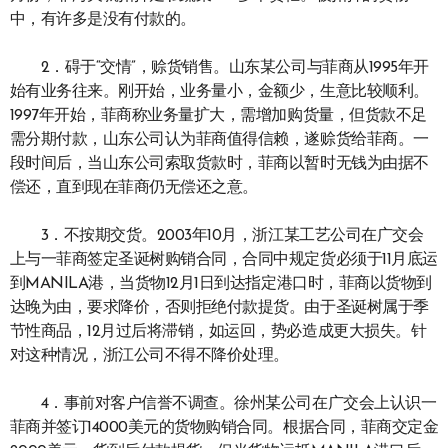
中，有许多是没有付款的。
2．碍于“交情”，赊货销售。山东某公司与菲商从1995年开
始有业务往来。刚开始，业务量小，金额少，生意比较顺利。
1997年开始，菲商称业务量扩大，需增加购货量，但货款不足
需分期付款，山东公司认为菲商值得信赖，遂赊货给菲商。一
段时间后，当山东公司索取货款时，菲商以暂时无钱为由据不
偿还，直到现在菲商仍无偿还之意。
3．不按期交货。2003年10月，浙江某工艺公司在广交会
上与一菲商签定圣诞树购销合同，合同中规定货必须于11月底运
到MANILA港，当货物12月1日到达指定港口时，菲商以货物到
达晚为由，要求降价，否则拒绝付款提货。由于圣诞树属于季
节性商品，12月过后将滞销，如运回，势必造成更大损失。针
对这种情况，浙江公司不得不降价处理。
4．事前对客户信誉不调查。徐州某公司在广交会上认识一
菲商并签订14000美元的货物购销合同。根据合同，菲商交定金