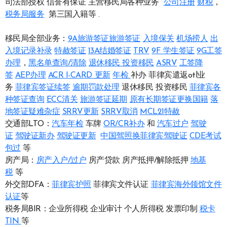
司法部授权 信誉有保证 主营移民局各种业务
公司注册
财税
，
税务局服务
第三国入籍等 .
移民局全部业务：
9A旅游签证旅游签证
入境保关
机场捞人
出
入境记录补录
特赦签证
13A结婚签证
TRV
9F 学生签证
9G工签
办理
，
黑名单查询/清除
退休移民
投资移民
ASRV
工签降
签
AEP办理
ACR I-CARD 更新
年检
补办 菲律宾遣返otl业
务
菲律宾签证续签
逾期罚款处理
退休移民 投资移民
菲律宾各
种签证查询
ECC清关
旅游签证延期
原有长期签证更换国籍
落
地签证疑难杂症
SRRV更新
SRRV取消
MCL21特赦
交通部LTO：
汽车年检
车牌
OR/CR补办
和
汽车过户
驾驶
证
驾驶证新办
驾驶证更新
中国驾照换菲律宾驾驶证
CDE考试
包过
等
房产局：
房产入户/过户
房产贷款 房产抵押/解除抵押
地基
税
等
外交部DFA：
菲律宾护照
菲律宾文件认证
菲律宾海外领馆文件
认证
等
税务局BIR：企业所得税 企业审计 个人所得税 发票印制
税卡
TIN
等