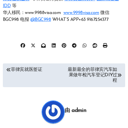
IDD
等
华人移民：www.9988visa.com
www.9998visa.com
微信
BGC998 电报
@BGC998
WHAT’S APP+63 9167254377
文
菲律宾就医签证
最新最全的菲律宾汽车如
果做年检汽车登记DIY过
章
程
导
航
由
admin