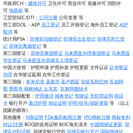
市政府CH：
建筑许可
卫生许可 营业许可 装修许可 消防许
可
地基税
等
工贸部SEC/DTI：
公司注册
公司变更 等
劳工部DOL：AEP
员工登记
员工开除登记 海外员工登记
AEP
取消
等
统计局PSA：
菲律宾结婚登记
菲律宾出生登记
菲律宾死亡登
记
菲律宾离婚登记
等
第三国签证：
菲律宾泰国签证
马来西亚办理泰国签证
马来西亚
学生签证
马来西亚办菲律宾入境签证
中国大使馆：护照申请 护照补发 护照更新 文件认证
赴华签证
办理
在华签证延期 在华工作签证
第三国籍：
多米尼克
圣基茨
圣卢西亚
安提瓜和巴布
瓦如阿
图
墨西哥
格林纳达
土耳其
瓦努阿图绿卡
第三国籍配套：
护照激活
税务登记
驾驶证
无犯罪证明
电话
卡
银行开户
激活护照
地址证明
护照/挂失/损坏更新
等 （以上
国家的都有）
其他服务：
NBI证明
FDA食药检局注册
IPO商标注册
商标专利
转让/注册
BOQ防疫局证明 BOC海关清关
中国驾驶证更新
菲
律宾在职证明
菲律宾银行贷款
菲律宾银行开户
国际驾驶证