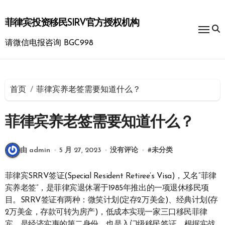
跳
转
菲律宾投资移民SIRV官方授权机构
到
内
请微信电报咨询 BGC998
容
首页
菲律宾养老签需要知道什么？
菲律宾养老签需要知道什么？
由 admin
5 月 27, 2023
没有评论
#
未分类
菲律宾SRRV签证(Special Resident Retiree’s Visa)，又名“菲律
宾养老签”，是菲律宾退休署于1985年推出的一项退休移民项
目。SRRV签证有两种：微笑计划(定存2万美金)、经典计划(存
2万美金，存款可转为房产)，低成本实现一家三口移民菲律
宾，是经济实惠的第二身份，也是入门级移民签证。根据实战