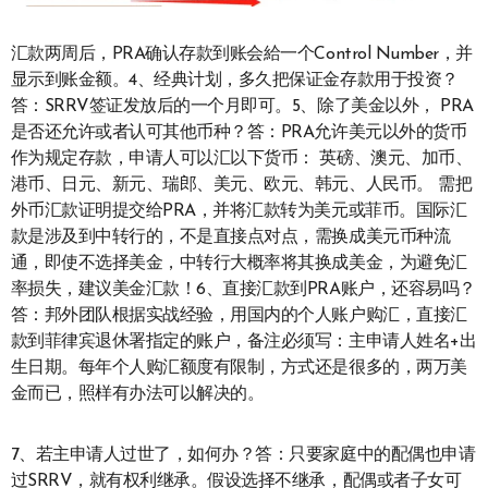
汇款两周后，PRA确认存款到账会給一个Control Number，并
显示到账金额。4、经典计划，多久把保证金存款用于投资？
答：SRRV签证发放后的一个月即可。5、除了美金以外， PRA
是否还允许或者认可其他币种？答：PRA允许美元以外的货币
作为规定存款，申请人可以汇以下货币： 英磅、澳元、加币、
港币、日元、新元、瑞郎、美元、欧元、韩元、人民币。 需把
外币汇款证明提交给PRA，并将汇款转为美元或菲币。国际汇
款是涉及到中转行的，不是直接点对点，需换成美元币种流
通，即使不选择美金，中转行大概率将其换成美金，为避免汇
率损失，建议美金汇款！6、直接汇款到PRA账户，还容易吗？
答：邦外团队根据实战经验，用国内的个人账户购汇，直接汇
款到菲律宾退休署指定的账户，备注必须写：主申请人姓名+出
生日期。每年个人购汇额度有限制，方式还是很多的，两万美
金而已，照样有办法可以解决的。
7、若主申请人过世了，如何办？答：只要家庭中的配偶也申请
过SRRV，就有权利继承。假设选择不继承，配偶或者子女可