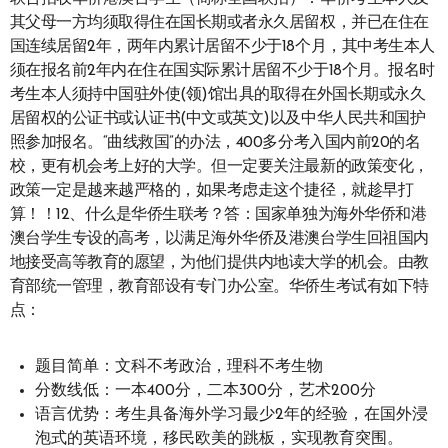
其父母一方均须取得住在国长期或者永久居留权，并已在住在
国连续居留2年，两年内累计居留不少于18个月，其中考生本人
须在报名前2年内在住在国实际累计居留不少于18个月。报名时
考生本人须持中国驻外使(领)馆出具的取得在外国长期或永久
居留权的公证书或认证书(中文或英文)以及中华人民共和国护
照参加报名。“曲线救国”的办法，400多分考入国内前20的名
校，更有机会考上好的大学。但一定要关注最新的政策变化，
政策一定是越来越严格的，如果考虑走这个捷径，就趁早打
算！！12、什么是华侨生联考？答：国家单独为海外华侨和港
澳台学生专设的高考，以满足海外华侨及港澳台学生回祖国内
地接受高等教育的愿望，为他们提供内地读大学的机会。由教
育部统一管理，教育部设有专门办公室。华侨生考试有如下特
点：
题目简单：文科不考政治，理科不考生物
分数线低：一本400分，二本300分，艺术200分
语言优势：考生具备海外学习最少2年的经验，在国外浸
泡式的英语环境，移民欧美的跳板，实现教育突围。