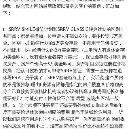
经验，结合官方网站最新政策以及身边客户的案例，汇总如
下：
1、SRRV SMILE微笑计划和SRRV CLASSIC经典计划的区别？
共同点：都是每增加一位申请人不满21岁的，要多投资1.5万美
金。区别：a) 微笑计划的2万美金存款，不能用于任何投资，
不能挪用；b）经典计划的2万美金存款（主申请人有退休金存1
万美金即可，没有退休金者存2万美元），保证金存款可转为购
买房产，房产总价高于5万美金即可。房产项目必须注册在菲移
民局，经认可授权的才可申请SRRV签证，需要一直抵押在退
休署PRA，房子卖了，SRRV签证就终止了。实话说 这个买房
的不是很推荐 理由1 房源有限都是指定的房产楼盘 2 价格虚高
你自己直接购买价格比机构或者协议价格高 3 期房周期长久都
需要好几年才能交付 4 性价比不合适 房型 选这少 区域一般
般。 5 这个款项不够买房子还需要另外掏钱 6 取出来后每年
反而需要给退休署缴纳相应的费用 相当于借钱给你利息。 所
以我们建议不用通过这个方式购买房产，你有高需求的 他们提
供的房源 咋们看不上 ，没有高需求的 性价比不高还不如直接