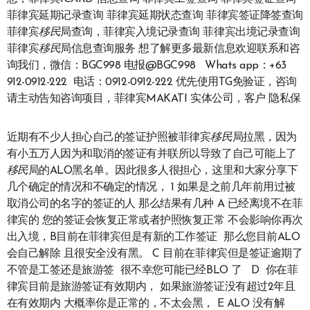
菲律宾延期记录查询 菲律宾延期状态查询 菲律宾签证降签查询
菲律宾
移民
局查询，菲律宾入境记录查询 菲律宾出境记录查询
菲律宾
移民
局信息查询服务 想了解更多最新信息欢迎联系和咨
询我们，微信：BGC998 电报@BGC998 Whats app：+63
912-0912-222 电话：0912-0912-222 优先使用TG免验证，咨询
请主动告知咨询项目，菲律宾MAKATI 实体公司，客户 隐私保
近期有不少人担心自己的签证护照被菲律宾
移民
局拉黑，因为
有小五万人因为和取消的签证有并联所以导致了自己可能上了
移民
局的ALO黑名单。因此很多人很担心，这里和大家分享下
几个确定的情况和不确定的情况， 1 如果是之前几年前用过被
取消公司的名字的签证的人 那么结果有几种 A 已经离境不在菲
律宾的 您的签证会恢复正常或者护照恢复正常 不会影响你再次
出入境，B目前在菲律宾但是有新的工作签证 那么您目前ALO
会自己解除 且很安全没有黑。 C 目前在菲律宾但是签证逾期了
不管是工签还是旅游签 很不幸您可能已经BLO 了 D 你在菲
律宾目前是旅游签证有效期内， 如果旅游签证没有超过2年且
在有效期内 大概率你是正常的，不太会黑， E ALO 没有解