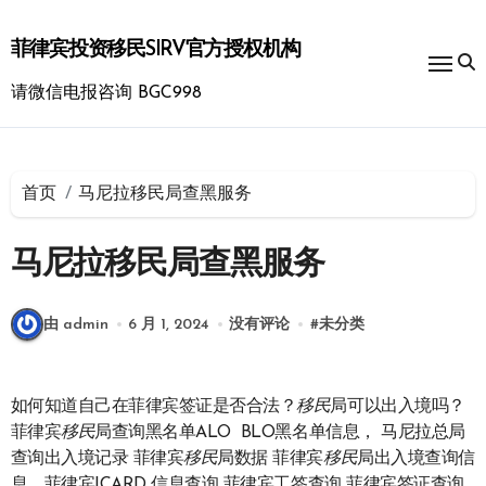
跳
转
菲律宾投资移民SIRV官方授权机构
到
内
请微信电报咨询 BGC998
容
首页
马尼拉移民局查黑服务
马尼拉移民局查黑服务
由 admin
6 月 1, 2024
没有评论
#
未分类
如何知道自己在菲律宾签证是否合法？
移民
局可以出入境吗？
菲律宾
移民
局查询黑名单ALO BLO黑名单信息， 马尼拉总局
查询出入境记录 菲律宾
移民
局数据 菲律宾
移民
局出入境查询信
息，菲律宾ICARD 信息查询 菲律宾工签查询 菲律宾签证查询