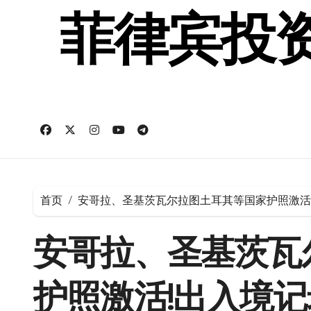
跳
转
菲律宾投资
到
内
容
首页
安哥拉、圣基茨瓦尔拉图土耳其等国家护照激活!
安哥拉、圣基茨瓦
护照激活!出入境记