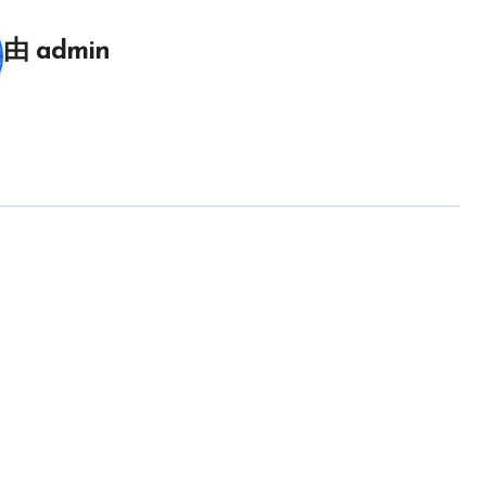
由
admin