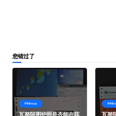
您错过了
998visa
998v
瓦努阿图护照是否能在菲
瓦努