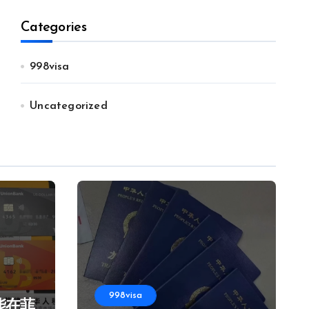
Categories
998visa
Uncategorized
998visa
能在菲