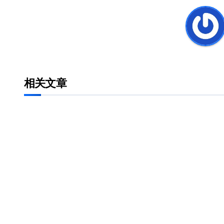
导
航
相关文章