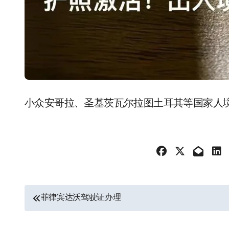
小众安哥拉、圣基茨瓦尔拉图土耳其等国家人境
文
菲律宾达沃驾驶证办理
章