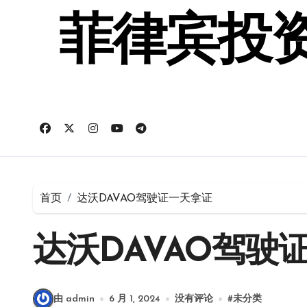
跳
转
菲律宾投资
到
内
容
首页
达沃DAVAO驾驶证一天拿证
达沃DAVAO驾驶
由 admin
6 月 1, 2024
没有评论
#
未分类