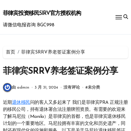
跳
转
菲律宾投资移民SIRV官方授权机构
到
内
请微信电报咨询 BGC998
容
首页
菲律宾SRRV养老签证案例分享
菲律宾SRRV养老签证案例分享
由 admin
3 月 31, 2024
没有评论
#
未分类
近期
退休移民
问的客人又多起来了 我们是菲律宾PRA 正规注册
的移民公司，持有退休署合法注册牌照资质。有需要的欢迎来
了解马尼拉（Manila）是菲律宾的首都，也是菲律宾退休移民
计划的一个重要地区。马尼拉拥有丰富的文化和历史遗产，同
时还有现代化的设施和服务。以下是关于马尼拉退休移民签证