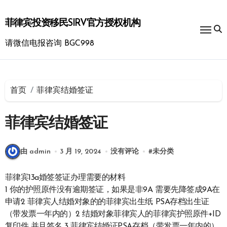
跳
转
菲律宾投资移民SIRV官方授权机构
到
内
请微信电报咨询 BGC998
容
首页
菲律宾结婚签证
菲律宾结婚签证
由 admin
3 月 19, 2024
没有评论
#
未分类
菲律宾13a婚签签证办理需要的材料
1 你的护照原件没有逾期签证，如果是非9A 需要先降签成9A在
申请2 菲律宾人结婚对象的的菲律宾出生纸 PSA存档出生证
（带发票一年内的）2 结婚对象菲律宾人的菲律宾护照原件+ID
复印件 并且签名 3 菲律宾结婚证PSA存档（带发票一年内的）