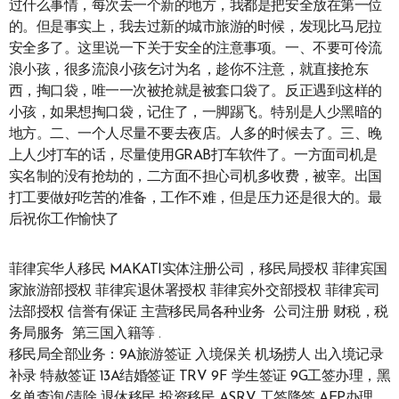
过什么事情，每次去一个新的地方，我都是把安全放在第一位
的。但是事实上，我去过新的城市旅游的时候，发现比马尼拉
安全多了。这里说一下关于安全的注意事项。一、不要可伶流
浪小孩，很多流浪小孩乞讨为名，趁你不注意，就直接抢东
西，掏口袋，唯一一次被抢就是被套口袋了。反正遇到这样的
小孩，如果想掏口袋，记住了，一脚踢飞。特别是人少黑暗的
地方。二、一个人尽量不要去夜店。人多的时候去了。三、晚
上人少打车的话，尽量使用GRAB打车软件了。一方面司机是
实名制的没有抢劫的，二方面不担心司机多收费，被宰。出国
打工要做好吃苦的准备，工作不难，但是压力还是很大的。最
后祝你工作愉快了
菲律宾华人移民 MAKATI实体注册公司，移民局授权 菲律宾国
家旅游部授权 菲律宾退休署授权 菲律宾外交部授权 菲律宾司
法部授权 信誉有保证 主营移民局各种业务 公司注册 财税，税
务局服务 第三国入籍等 .
移民局全部业务：9A旅游签证 入境保关 机场捞人 出入境记录
补录 特赦签证 13A结婚签证 TRV 9F 学生签证 9G工签办理，黑
名单查询/清除 退休移民 投资移民 ASRV 工签降签 AEP办理