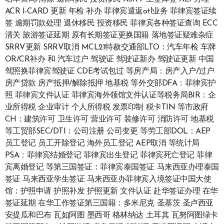
ACR I-CARD 更新 年检 补办 菲律宾遣返otl业务 菲律宾签证续
签 逾期罚款处理 退休移民 投资移民 菲律宾各种签证查询 ECC
清关 旅游签证延期 原有长期签证更换国籍 落地签证疑难杂症
SRRV更新 SRRV取消 MCL21特赦交通部LTO：汽车年检 车牌
OR/CR补办 和 汽车过户 驾驶证 驾驶证新办 驾驶证更新 中国
驾照换菲律宾驾驶证 CDE考试包过 等房产局：房产入户/过户
房产贷款 房产抵押/解除抵押 地基税 等外交部DFA：菲律宾护
照 菲律宾文件认证 菲律宾海外领馆文件认证等税务局BIR：企
业所得税 企业审计 个人所得税 发票印制 税卡TIN 等市政府
CH：建筑许可 卫生许可 营业许可 装修许可 消防许可 地基税
等工贸部SEC/DTI：公司注册 公司变更 等劳工部DOL：AEP
员工登记 员工开除登记 海外员工登记 AEP取消 等统计局
PSA：菲律宾结婚登记 菲律宾出生登记 菲律宾死亡登记 菲律
宾离婚登记 等第三国签证：菲律宾泰国签证 马来西亚办理泰国
签证 马来西亚学生签证 马来西亚办菲律宾入境签证中国大使
馆：护照申请 护照补发 护照更新 文件认证 赴华签证办理 在华
签证延期 在华工作签证第三国籍：多米尼克 圣基茨 圣卢西亚
安提瓜和巴布 瓦如阿图 墨西哥 格林纳达 土耳其 瓦努阿图绿卡