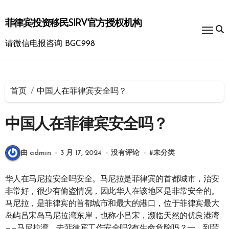
跳
转
菲律宾投资移民SIRV官方授权机构
到
内
请微信电报咨询 BGC998
容
首页
中国人在菲律宾安全吗？
中国人在菲律宾安全吗？
由 admin
3 月 17, 2024
没有评论
#
未分类
华人在马尼拉安全吗安全。马尼拉是菲律宾的首都城市，治安
非常好，很少有偷盗情况，因此华人在该地区是非常安全的。
马尼拉，是菲律宾的首都城市和最大的港口，位于菲律宾最大
岛屿吕宋岛马尼拉湾东岸，也称小吕宋，濒临天然的优良港湾
——马尼拉湾。去菲律宾工作安全吗?有生命危险吗？一、到菲