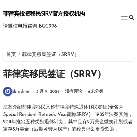
跳
转
菲律宾投资移民SIRV官方授权机构
到
内
请微信电报咨询 BGC998
容
首页
菲律宾移民签证（SRRV）
菲律宾移民签证（SRRV）
由 admin
3 月 9, 2024
没有评论
#
未分类
法案介绍菲律宾移民又称菲律宾特殊退休移民签证(全名为
Special Resident Retiree’s Visa简称SRRV)，1985年法案实施，
2011年推出五种类别退休计划，其中定存2万美金微笑计划或者
定存5万美金（后期可转为房产）的经典计划更受欢迎，