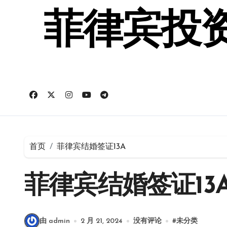
跳
转
菲律宾投资
到
内
容
首页
菲律宾结婚签证13A
菲律宾结婚签证13
由 admin
2 月 21, 2024
没有评论
#
未分类