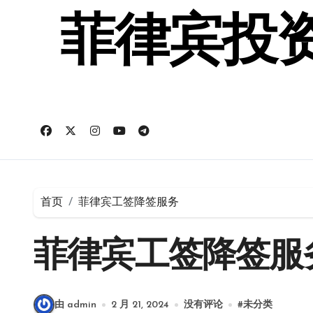
跳
转
菲律宾投资
到
内
容
首页
菲律宾工签降签服务
菲律宾工签降签服
由 admin
2 月 21, 2024
没有评论
#
未分类