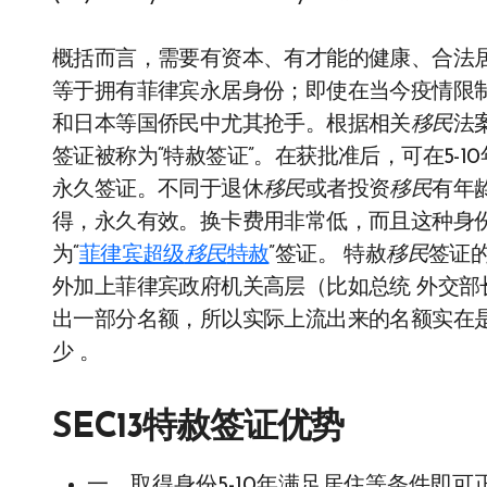
概括而言，需要有资本、有才能的健康、合法
等于拥有菲律宾永居身份；即使在当今疫情限
和日本等国侨民中尤其抢手。根据相关
移民
法
签证被称为“特赦签证”。在获批准后，可在5-
永久签证。不同于退休
移民
或者投资
移民
有年
得，永久有效。换卡费用非常低，而且这种身
为“
菲律宾超级
移民
特赦
”签证。 特赦
移民
签证
外加上菲律宾政府机关高层（比如总统 外交部
出一部分名额，所以实际上流出来的名额实在
少 。
SEC13特赦签证优势
一、取得身份5-10年满足居住等条件即