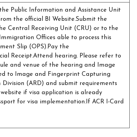
the Public Information and Assistance Unit
rom the official BI Website.Submit the
he Central Receiving Unit (CRU) or to the
r Immigration Offices able to process this
yment Slip (OPS).Pay the
cial Receipt.Attend hearing. Please refer to
edule and venue of the hearing and Image
ed to Image and Fingerprint Capturing
on Division (ARD) and submit requirements
ebsite if visa application is already
sport for visa implementation.If ACR I-Card