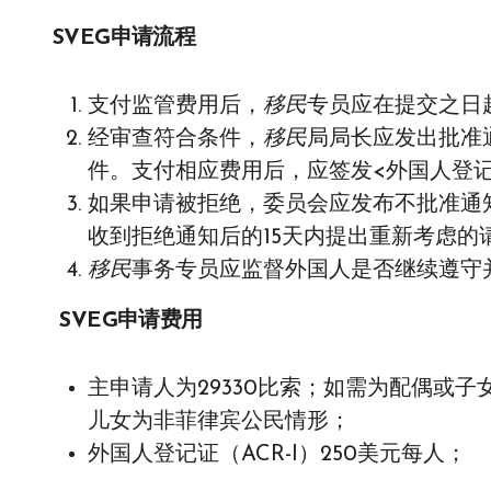
SVEG
申请流程
支付监管费用后，
移民
专员应在提交之日起
经审查符合条件，
移民
局局长应发出批准
件。支付相应费用后，应签发<外国人登记证>
如果申请被拒绝，委员会应发布不批准通
收到拒绝通知后的15天内提出重新考虑的
移民
事务专员应监督外国人是否继续遵守并
SVEG
申请费用
主申请人为29330比索；如需为配偶或子
儿女为非菲律宾公民情形；
外国人登记证（ACR-I）250美元每人；