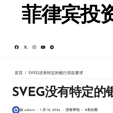
跳
转
菲律宾投资
到
内
容
首页
SVEG没有特定的银行存款要求
SVEG没有特定的
由 admin
1 月 18, 2024
没有评论
#
未分类