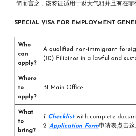
简而言之，该签证适用于财大气粗并且有在菲
SPECIAL VISA FOR EMPLOYMENT GENE
Who
A qualified non-immigrant foreig
can
(10) Filipinos in a lawful and sus
apply?
Where
to
BI Main Office
apply?
What
1.
Checklist
with complete do
to
2.
Application Form
申请表点击这
bring?