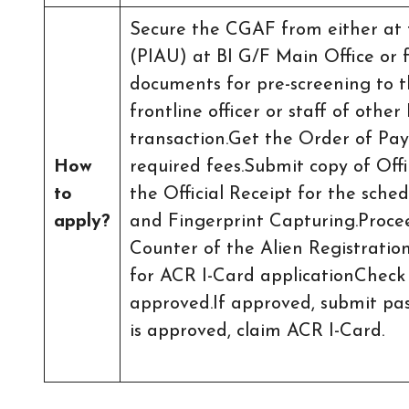
Secure the CGAF from either at 
(PIAU) at BI G/F Main Office or f
documents for pre-screening to t
frontline officer or staff of othe
transaction.Get the Order of Pa
How
required fees.Submit copy of Offi
to
the Official Receipt for the sch
apply?
and Fingerprint Capturing.Proce
Counter of the Alien Registrati
for ACR I-Card applicationCheck w
approved.If approved, submit pas
is approved, claim ACR I-Card.