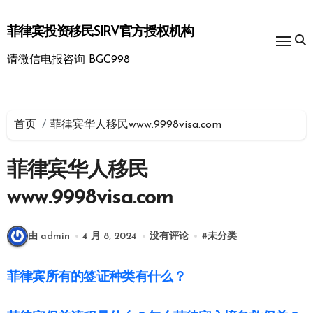
跳
转
菲律宾投资移民SIRV官方授权机构
到
内
请微信电报咨询 BGC998
容
首页
菲律宾华人移民www.9998visa.com
菲律宾华人移民
www.9998visa.com
由 admin
4 月 8, 2024
没有评论
#
未分类
菲律宾所有的签证种类有什么？