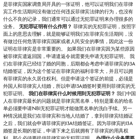
是菲律宾国家调查局开具的一张证明，他可以证明我们在菲律
宾工作生活期间没有做过任何违反菲律宾法律的行为，也没有
什么不良的记录，我们通常可以通过无犯罪证明来办理很多的
业务。
无犯罪证明
有什么作用？
菲律宾的无犯罪证明，按照字
面上的意思去理解，就是能够证明我们在菲律宾生活期间，没
有做过任何危害菲律宾国家或者人民安全的事情，因此这一份
证明在菲律宾是非常重要的。 如果我们在菲律宾因为某些原因
被菲律宾遣返回国，申请遣返令就需要先申请无犯罪证明。 我
们在菲律宾已经结了婚的同胞，后期都会考虑申请菲律宾的13A
结婚签证，因为这个签证在菲律宾的福利非常大，并且可以拥
有菲律宾的永久居住权利。但是申请这个签证的前提，必须是
外国人和菲律宾人结婚，所以申请13A婚签时要用到菲律宾的无
犯罪证明。
我们
在菲律宾
什么
时候用到无犯罪证明？
我们中国
人在菲律宾最长的问题就是菲律宾黑名单，特别是重名的给名
单必须要申请NBI无犯罪证明才能做黑名单的洗白手续。另一
种情况就是我们在菲律宾和当地人结婚了，拿到菲律宾结婚证
之后，我们就会申请菲律宾的13A结婚签证。因为菲律宾的13A
婚签是长期的签证，申请下来之后就拥有了菲律宾的用具权
利，那么必须要提供菲律宾的无犯罪证明。
办理
什么业务需要