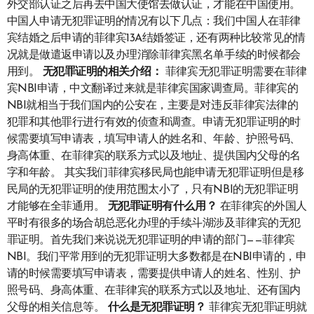
外交部认证之后再去中国大使馆去做认证，才能在中国使用。
中国人申请无犯罪证明的情况有以下几点：我们中国人在菲律
宾结婚之后申请的菲律宾13A结婚签证，还有两种比较常见的情
况就是做遣返申请以及办理消除菲律宾黑名单手续的时候都会
用到。
无犯罪证明
的相关介绍：
菲律宾无犯罪证明需要在菲律
宾NBI申请，中文翻译过来就是菲律宾国家调查局。菲律宾的
NBI就相当于我们国内的公安在，主要是对违反菲律宾法律的
犯罪和其他罪行进行有效的侦查和调查。申请无犯罪证明的时
候需要填写申请表，填写申请人的姓名和、年龄、护照号码、
身高体重、在菲律宾的联系方式以及地址、提供国内父母的名
字和年龄。 其实我们菲律宾移民局也能申请无犯罪证明但是移
民局的无犯罪证明的使用范围太小了，只有NBI的无犯罪证明
才能够在全菲通用。
无犯罪证明
有什么用？
在菲律宾的外国人
平时有很多的场合胡总恶化办理的手续斗湖涉及菲律宾的无犯
罪证明。首先我们来说说无犯罪证明的申请的部门——菲律宾
NBI。我们平常用到的无犯罪证明大多数都是在NBI申请的，申
请的时候需要填写申请表，需要提供申请人的姓名、性别、护
照号码、身高体重、在菲律宾的联系方式以及地址、还有国内
父母的相关信息等。
什么是无犯罪证明？
菲律宾无犯罪证明就