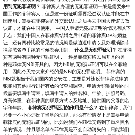
用到无犯罪证明？
菲律宾人办理的无犯罪证明一般是需要来中
国工作的菲律宾人，但是这一份证明需要经过双认证才能在中
国使用，需要在菲律宾的外交部认证之后再去中国大使馆去做
认证，才能在中国使用。 中国人申请无犯罪证明的情况有以下
几点：我们中国人在菲律宾结婚之后申请的菲律宾13A结婚签
证，还有两种比较常见的情况就是做遣返申请以及办理消除菲
律宾黑名单手续的时候都会用到。
什么是无犯罪证明？
在菲律
宾有两种有两种无犯罪证明，一种是菲律宾移民局开具的另一
种是菲律宾NBI开具的。因为NBI的无犯罪证明可以在全菲通
用，因此今天给大家介绍的是NBI的无犯罪证明。 菲律宾的
NBI就相当于我们国内的公安在，主要是对违反菲律宾法律的
犯罪和其他罪行进行有效的侦查和调查。申请无犯罪证明的时
候需要填写申请表，填写申请人的姓名和、年龄、护照号码、
身高体重、在菲律宾的联系方式以及地址、提供国内父母的名
字和年龄。
菲律宾
无犯罪
证明的
作用是什么？
在菲律宾，我们
只要一不小心违反了当地的法规，那么有些情况下是需要申请
菲律宾的无犯罪证明的。比如说我们在菲律宾遇到了重名黑名
单的情况，并且黑名单在菲律宾是不会自动消失的，只能我们