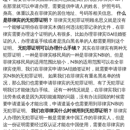
在那里就可以申请办理。需要提供申请人的姓名、护照号码、
身高、体重以及在菲律宾的居住地址、号码等相关信息。
什么
是菲律宾的无犯罪证明？
菲律宾无犯罪证明顾名思义就是没有
一个能够证明你在菲律宾木偶任何违法犯罪记录的文件，在菲
律宾需要办理这个证明的人有很多。比如办理菲律宾13A结婚签
证的人，办理遣返手续或者是洗白黑名单的人都需要用到这个
证明。
无犯罪
证明可以办理什么
手续
？
其实在菲律宾有两种无
犯罪证明，一种是菲律宾移民局的一种是菲律宾NBI的。但是
菲律宾移民局的适用范围比较小，NBI的适用范围可以在全菲
律宾使用。我们在菲律宾申请13A结婚签证时，就需要申请菲律
宾NBI的无犯罪证明。 如果我们在菲律宾有重名黑名单的情
况，那么我们也需要申请菲律宾的无犯罪证明。有了无犯罪证
明我们才能做洗白手续。 还有一种情况就是，在菲律宾我们非
法劳务或者是因为其职能逾期的问题，没有办法回国的时候需
要申请遣返令才能出境，申请遣返令也需要用到菲律宾NBI的
无犯罪证明。
我们
在菲律宾什么时候用到无犯罪证明？
菲律宾
人办理的无犯罪证明一般是需要来中国工作的菲律宾人，但是
这一份证明需要经过双认证才能在中国使用，需要在菲律宾的