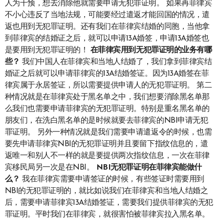
人为干预，想去消除他就需要申请无犯罪证明。 如果再菲律宾
不小心违反了当地法规，可能要经过遣返才能回国的情况，遣
返也用到无犯罪证明。还有我们在菲律宾结婚的同胞，当他拿
到菲律宾的结婚证之后，就可以申请13A婚签，申请13A婚签也
是要用到无犯罪证明的！
在菲律宾
用到无犯罪证明的业务有哪
些
？
我们中国人在菲律宾和当地人结婚了，我们拿到菲律宾结
婚证之后就可以申请菲律宾的13A结婚签证。因为13A婚签在菲
律宾属于永居签证，所以需要提供申请人的无犯罪证明。 第二
种情况就是在菲律宾处于黑名单之中，我们想要消除黑名单那
么我们也需要申请菲律宾的无犯罪证明。特别是重名黑名单的
朋友们，在洗白黑名单的是时候就要去菲律宾的NBI申请无犯
罪证明。 另外一种情况就是我们需要申请遣返令的时候，也需
要先申请菲律宾NBI的无犯罪证明并且要留下指纹信息的，遣
返唯一和别人不一样的就是要提供两次指纹信息，一次在菲律
宾移民局另一次是在NBI。
NBI无犯罪证明在菲律宾
能
做什
么
？
我在菲律宾需要申请签证的时候，有些签证时需要用到
NBI的无犯罪证明的，就比如说我们在菲律宾和当地人结婚之
后，需要申请菲律宾13A结婚签证，需要我们提供菲律宾的无犯
罪证明。平时我们在菲律宾，就很害怕被菲律宾拉入黑名单。