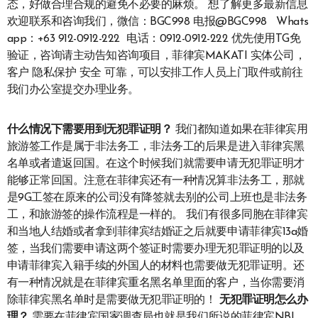
态，好做合理合规的避免不必要的麻烦。 想了解更多最新信息
欢迎联系和咨询我们，微信：BGC998 电报@BGC998 Whats
app：+63 912-0912-222 电话：0912-0912-222 优先使用TG免
验证，咨询请主动告知咨询项目，菲律宾MAKATI 实体公司，
客户 隐私保护 安全 可靠，可以安排工作人员上门取件或前往
我们办公室提交办理业务。
什么情况下需要用到无犯罪证明？
我们都知道如果在菲律宾用
旅游签工作是属于非法务工，非法务工的后果是进入菲律宾黑
名单或者遣返回国。在这个时候我们就需要申请无犯罪证明才
能够正常回国。注意在菲律宾还有一种情况算非法务工，那就
是9G工签在原来的公司没有降签就去别的公司上班也是非法务
工，和旅游签的操作流程是一样的。 我们有很多同胞在菲律宾
和当地人结婚或者拿到菲律宾结婚证之后就要申请菲律宾13a婚
签，当我们需要申请这两个签证时需要办理无犯罪证明的以及
申请菲律宾入籍手续的外国人的材料也需要做无犯罪证明。还
有一种情况就是在菲律宾重名黑名单里面的客户，当你需要消
除菲律宾黑名单时是需要做无犯罪证明的！
无犯罪证明怎么办
理？
需要在菲律宾国家调查局也就是我们所说的菲律宾NBI，