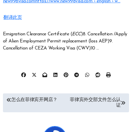
new998visa.com
https://www.new998visa.com › english › w…
·
翻译此页
Emigration Clearance Certificate (
ECC
)8. Cancellation /Apply
of Alien Employment Permit replacement (loss AEP)9.
Cancellation of CEZA Working Visa (CWV)10 …
文
怎么在菲律宾开网店？
菲律宾外交部文件怎么认
证
章
导
航