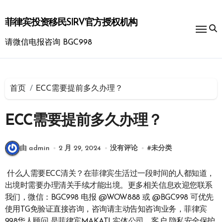
跳
转
菲律宾投资移民SIRV官方授权机构
到
内
请微信电报咨询 BGC998
容
首页
ECC需要提前多久办理？
ECC需要提前多久办理？
由 admin
2 月 29, 2024
没有评论
#
未分类
什么人需要ECC清关？在菲律宾生活过一段时间的人都知道，
出境时需要办理清关手续才能出境。更多相关信息欢迎您联系
我们，微信：BGC998 电报 @WOW888 或 @BGC998 可优先
使用TG免验证直接咨询，咨询请主动告知咨询业务，菲律宾
998华人顾问 是菲律宾MAKATI 实体公司，客户 隐私安全保护