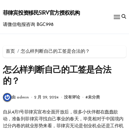
跳
转
菲律宾投资移民SIRV官方授权机构
到
内
请微信电报咨询 BGC998
容
首页
怎么样判断自己的工签是合法的？
怎么样判断自己的工签是合法
的？
由 admin
2 月 29, 2024
没有评论
#
未分类
自从4月1号菲律宾宣布全面开放后，很多小伙伴都在蠢蠢欲
动，准备到菲律宾寻找自己事业的春天，毕竟相对于中国境内
过分内卷的就业形势来看，菲律宾无论是创业机会还是工作机