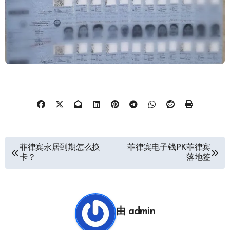
文
菲律宾永居到期怎么换
菲律宾电子钱PK菲律宾
卡？
落地签
章
导
航
由
admin