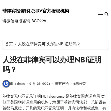
跳
转
菲律宾投资移民SIRV官方授权机构
到
内
请微信电报咨询 BGC998
容
首页
人没在菲律宾可以办理NBI证明吗？
人没在菲律宾可以办理NBI证明
吗？
由 admin
2 月 25, 2024
没有评论
#
未分类
菲律宾无犯罪记录证明NBI clearance 是菲律宾国家调查局 类
似于美国联邦调查局的机构，隶属于菲律宾司法部，总部设在
首都马尼拉，开具的无犯罪记录证明，具有法律和权威性。有