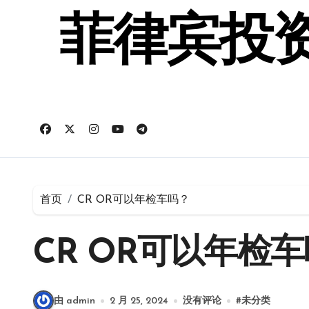
跳
转
菲律宾投资
到
内
容
首页
CR OR可以年检车吗？
CR OR可以年检
由 admin
2 月 25, 2024
没有评论
#
未分类