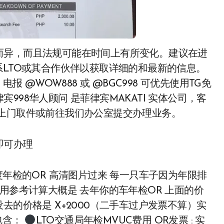
而异，而且法规可能在时间上有所变化。建议在进
系LTO或其合作伙伴以获取详细的和最新的信息。
报 @WOW888 或 @BGC998 可优先使用TG免
98华人顾问 是菲律宾MAKATI 实体公司，客
员上门取件或前往我们办公室提交办理业务。
即可办理
度年检的OR 高清图片过来 每一只车子因为年限排
用参考计算大概是 去年你的车年检OR 上面的价
车没去的价格是 X+2000（二手车过户发票不算）实
包含：
LTO交通局年检MVUC费用 OR发票 : 实