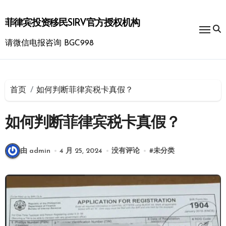
跳
转
菲律宾投资移民SIRV官方授权机构
到
内
请微信电报咨询 BGC998
容
首页
如何判断菲律宾税卡真假？
如何判断菲律宾税卡真假？
由 admin
4 月 25, 2024
没有评论
#
未分类