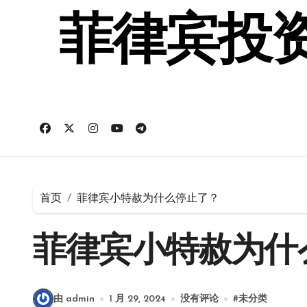
跳
转
菲律宾投资
到
内
容
首页
菲律宾小特赦为什么停止了？
菲律宾小特赦为什
由 admin
1 月 29, 2024
没有评论
#
未分类