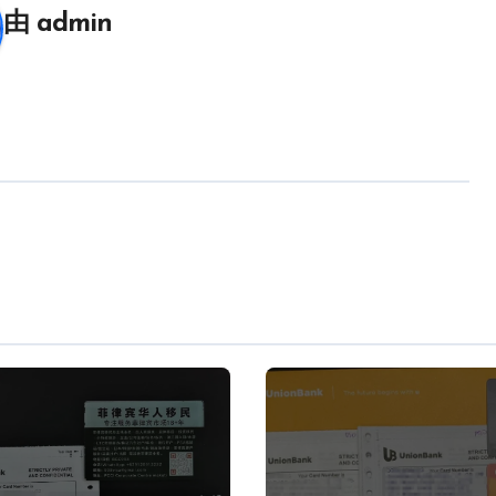
由
admin