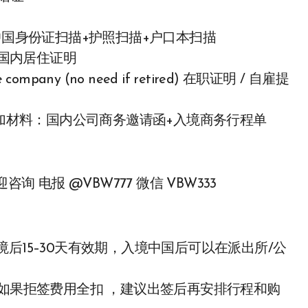
RD扫描 + 中国身份证扫描+护照扫描+户口本扫描
中方人员 国内居住证明
have company (no need if retired) 在职证明 / 自雇提
增加材料：国内公司商务邀请函+入境商务行程单
 电报 @VBW777 微信 VBW333
后15–30天有效期，入境中国后可以在派出所/公
，如果拒签费用全扣 ，建议出签后再安排行程和购