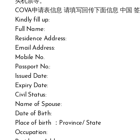
买机票等。
COVA申请表信息 请填写回传下面信息 中国 签
Kindly fill up:
Full Name:
Residence Address:
Email Address:
Mobile No.
Passport No.:
Issued Date:
Expiry Date:
Civil Status:
Name of Spouse:
Date of Birth:
Place of birth ：Province/ State
Occupation: