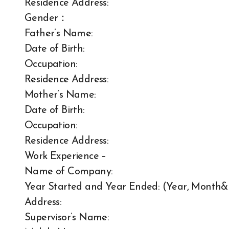
Residence Address:
Gender：
Father’s Name:
Date of Birth:
Occupation:
Residence Address:
Mother’s Name:
Date of Birth:
Occupation:
Residence Address:
Work Experience –
Name of Company:
Year Started and Year Ended: (Year, Month&
Address:
Supervisor’s Name: