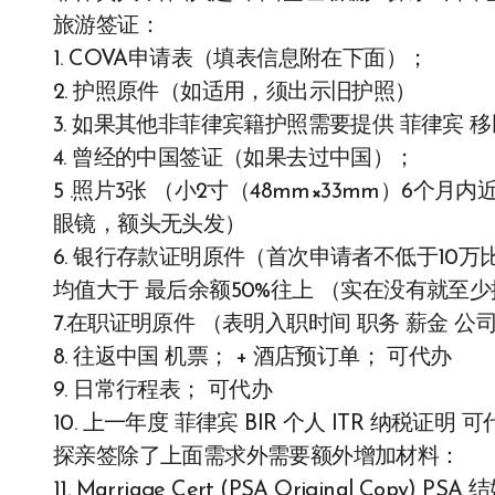
旅游签证：
1. COVA申请表（填表信息附在下面）；
2. 护照原件（如适用，须出示旧护照）
3. 如果其他非菲律宾籍护照需要提供 菲律宾 移
4. 曾经的中国签证（如果去过中国）；
5 .照片3张 （小2寸（48mm×33mm）6
眼镜，额头无头发）
6. 银行存款证明原件（首次申请者不低于10万
均值大于 最后余额50%往上 （实在没有就至
7.在职证明原件 （表明入职时间 职务 薪金 公
8. 往返中国 机票； + 酒店预订单； 可代办
9. 日常行程表； 可代办
10. 上一年度 菲律宾 BIR 个人 ITR 纳税证明 
探亲签除了上面需求外需要额外增加材料：
11. Marriage Cert (PSA Original Copy) PSA