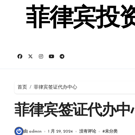
跳
转
菲律宾投资
到
内
容
首页
菲律宾签证代办中心
菲律宾签证代办中
由 admin
1 月 29, 2024
没有评论
#
未分类