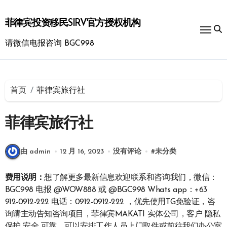
跳
转
菲律宾投资移民SIRV官方授权机构
到
内
请微信电报咨询 BGC998
容
首页
菲律宾旅行社
菲律宾旅行社
由 admin
12 月 16, 2023
没有评论
#
未分类
费用说明：
想了解更多最新信息欢迎联系和咨询我们，微信：
BGC998 电报 @WOW888 或 @BGC998 Whats app：+63
912-0912-222 电话：0912-0912-222 ，优先使用TG免验证，咨
询请主动告知咨询项目，菲律宾MAKATI 实体公司，客户 隐私
保护 安全 可靠，可以安排工作人员上门取件或前往我们办公室