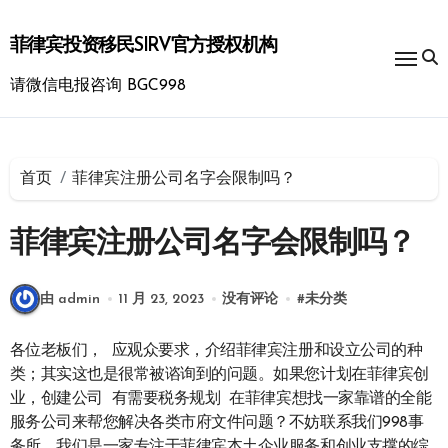
跳
转
菲律宾投资移民SIRV官方授权机构
到
内
请微信电报咨询 BGC998
容
首页
菲律宾注册公司名字会限制吗？
菲律宾注册公司名字会限制吗？
由 admin
11 月 23, 2023
没有评论
#
未分类
各位老板们， 应观众要求，介绍菲律宾注册和设立公司的种
类；其实这也是很常被谘询到的问题。如果您计划在菲律宾创
业，创建公司 有需要税务规划 在菲律宾想找一家靠谱的全能
服务公司来帮您解决各类市府文件问题？不妨联系我们998事
务所，我们是一家专注于菲律宾本土企业服务和创业支撑的综