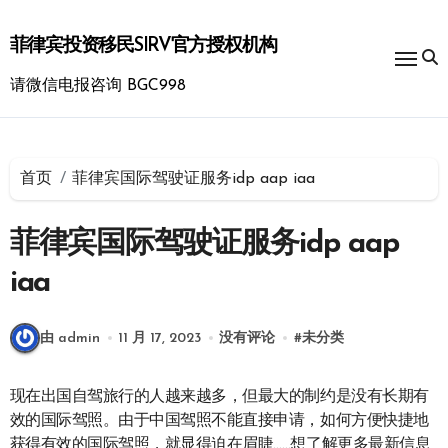
跳
转
菲律宾投资移民SIRV官方授权机构
到
内
请微信电报咨询 BGC998
容
首页
菲律宾国际驾驶证服务idp aap iaa
菲律宾国际驾驶证服务idp aap
iaa
由 admin
11 月 17, 2023
没有评论
#
未分类
现在出国自驾旅行的人越来越多，但最大的制约是没有长期有
效的国际驾照。由于中国驾照不能直接申请，如何方便快捷地
获得有效的国际驾照，就显得迫在眉睫……想了解更多最新信息