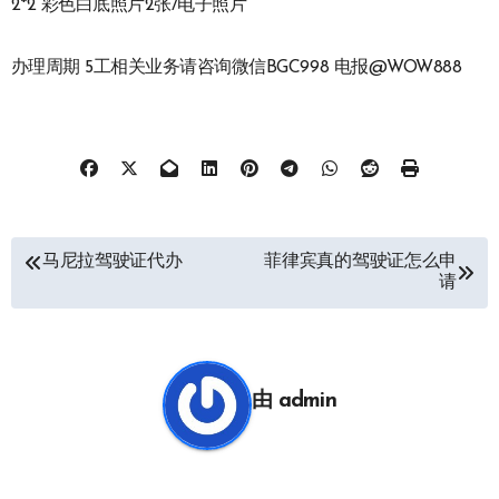
2*2 彩色白底照片2张/电子照片
办理周期 5工相关业务请咨询微信BGC998 电报@WOW888
文
马尼拉驾驶证代办
菲律宾真的驾驶证怎么申
请
章
导
航
由
admin