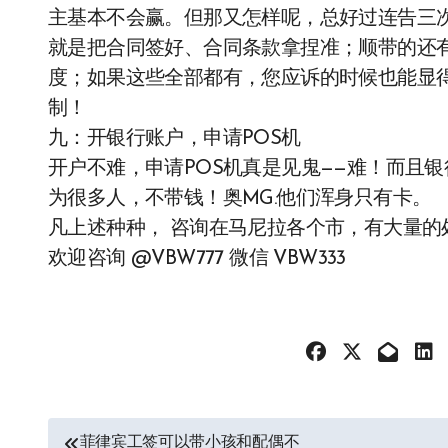
主基本不会赢。但那又怎样呢，总好过连告三次
就是把合同签好、合同条款拿捏准；顺带的还
度；如果这些全部都有，您应诉的时候也能显
制！
九：开银行账户，申请POS机
开户不难，申请POS机真是见鬼——难！而且银行
为很多人，不带钱！奥MG.他们浑身只有卡。
凡上述种种， 咨询在马尼拉各个市，有大量
欢迎咨询 @VBW777 微信 VBW333
文
菲律宾工签可以带小孩和配偶不