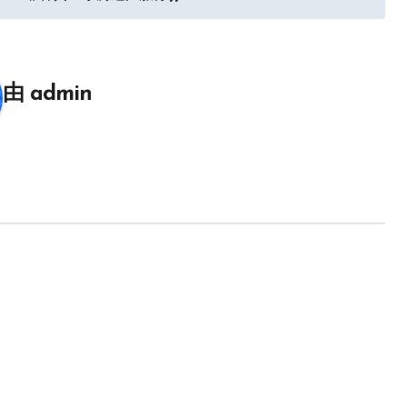
由
admin