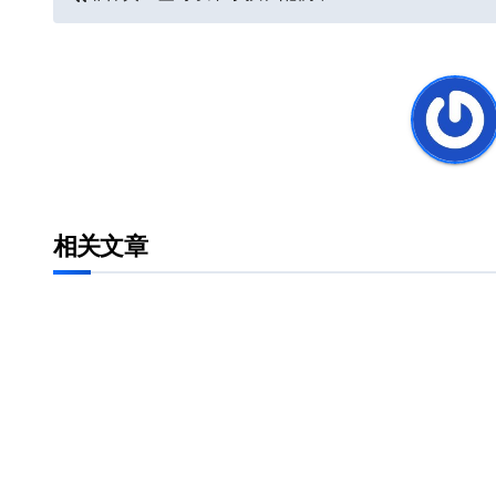
章
导
航
相关文章