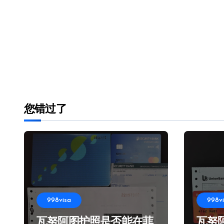
您错过了
998visa
998v
瓦努阿图护照是否能在菲
瓦努