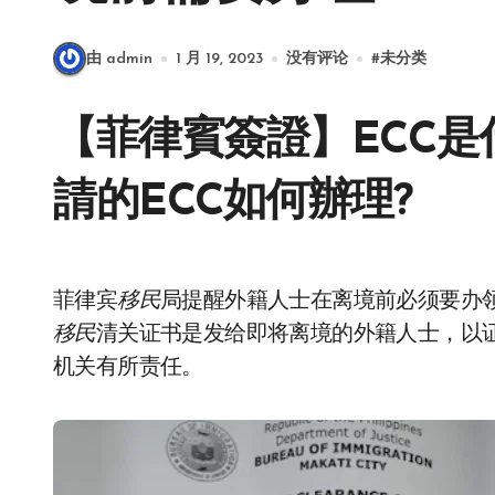
由 admin
1 月 19, 2023
没有评论
#
未分类
【菲律賓簽證】ECC是
請的ECC如何辦理?
菲律宾
移民
局提醒外籍人士在离境前必须要办
移民
清关证书是发给即将离境的外籍人士，以
机关有所责任。