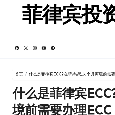
跳
转
菲律宾投资
到
内
容
首页
什么是菲律宾ECC?在菲待超过6个月离境前需要
什么是菲律宾ECC
境前需要办理ECC