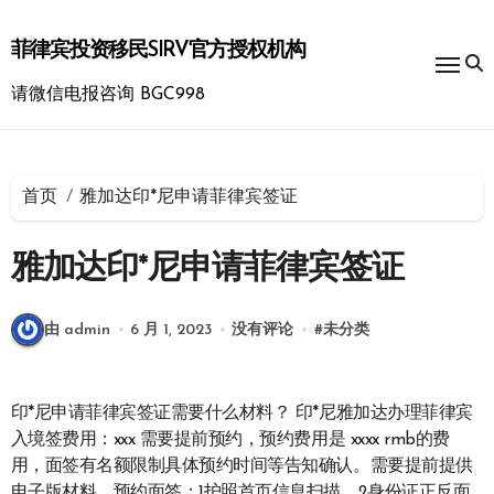
跳
转
菲律宾投资移民SIRV官方授权机构
到
内
请微信电报咨询 BGC998
容
首页
雅加达印*尼申请菲律宾签证
雅加达印*尼申请菲律宾签证
由 admin
6 月 1, 2023
没有评论
#
未分类
印*尼申请菲律宾签证需要什么材料？ 印*尼雅加达办理菲律宾
入境签费用：xxx 需要提前预约，预约费用是 xxxx rmb的费
用，面签有名额限制具体预约时间等告知确认。需要提前提供
电子版材料，预约面签：1护照首页信息扫描，2身份证正反面