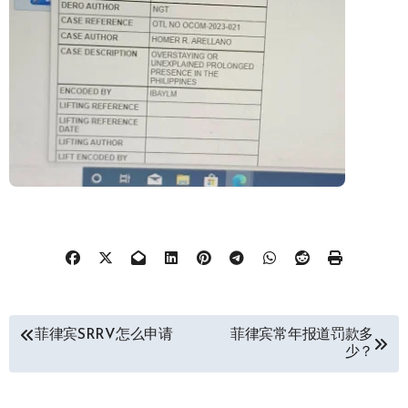
文
菲律宾SRRV怎么申请
菲律宾常年报道罚款多
少？
章
导