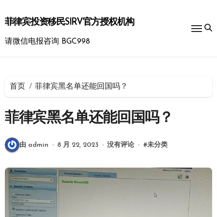
跳
转
菲律宾投资移民SIRV官方授权机构
到
内
请微信电报咨询 BGC998
容
首页
菲律宾黑名单还能回国吗？
菲律宾黑名单还能回国吗？
由 admin
8 月 22, 2023
没有评论
#
未分类