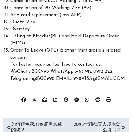
Cancellation of CEZA Working Visa (CWV)
Cancellation of 9G Working Visa (9G)
AEP card replacement (loss AEP)
Quota Visa
Overstay
Lifting of Blacklist(BL) and Hold Departure Order
(HDO)
Order To Leave (OTL) & other Immigration related
concern!
For faster inquiries feel free to contact us:
WeChat : BGC998 WhatsApp :+63-912-0912-222
Telegram :@BGC998 EMAIL: 998VISA@GMAIL.COM
文
如何避免落地签证黑名单
2025年菲律宾入境卡怎
的坑？
么填写？