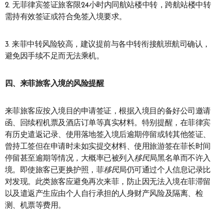
2. 无菲律宾签证旅客限24小时内同航站楼中转，跨航站楼中转
需持有效签证或符合免签入境要求。
3. 来菲中转风险较高，建议提前与各中转衔接航班航司确认，
避免因手续不足而无法乘机。
四、来菲旅客入境的风险提醒
来菲旅客应按入境目的申请签证，根据入境目的备好公司邀请
函、回续程机票及酒店订单等真实材料。特别提醒，在菲律宾
有历史遣返记录、使用落地签入境后逾期停留或转其他签证、
曾持工签但在申请时未如实提交材料、使用旅游签在菲长时间
停留甚至逾期等情况，大概率已被列入
移民
局黑名单而不许入
境。即使旅客已更换护照，菲
移民
局仍可通过个人信息记录比
对发现。此类旅客应避免再次来菲，防止因无法入境在菲滞留
以及遣返产生应由个人自行承担的人身财产风险及隔离、检
测、机票等费用。