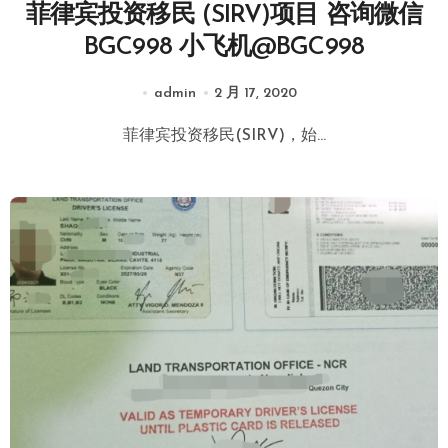
菲律宾投资移民 (SIRV)项目 咨询微信
BGC998 小飞机@BGC998
admin
2 月 17, 2020
菲律宾投资移民(SIRV)，始...