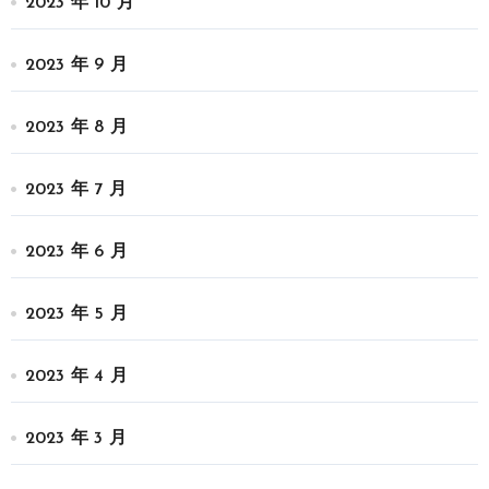
2023 年 10 月
2023 年 9 月
2023 年 8 月
2023 年 7 月
2023 年 6 月
2023 年 5 月
2023 年 4 月
2023 年 3 月