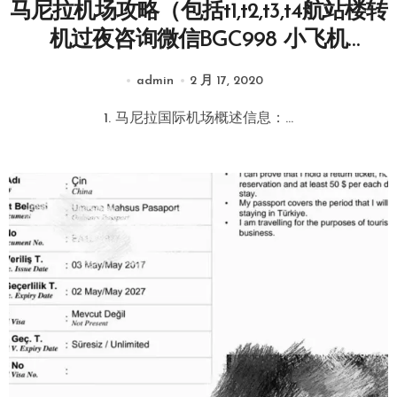
马尼拉机场攻略（包括t1,t2,t3,t4航站楼转
机过夜咨询微信BGC998 小飞机
@BGC998
admin
2 月 17, 2020
1. 马尼拉国际机场概述信息：...