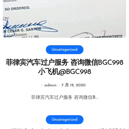
Uncategorized
菲律宾汽车过户服务 咨询微信BGC998
小飞机@BGC998
admin
7 月 19, 2020
菲律宾汽车过户服务 咨询微信B...
Uncategorized