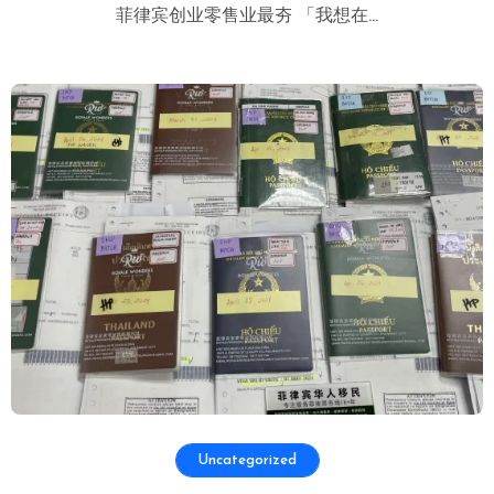
菲律宾创业零售业最夯 「我想在...
Uncategorized