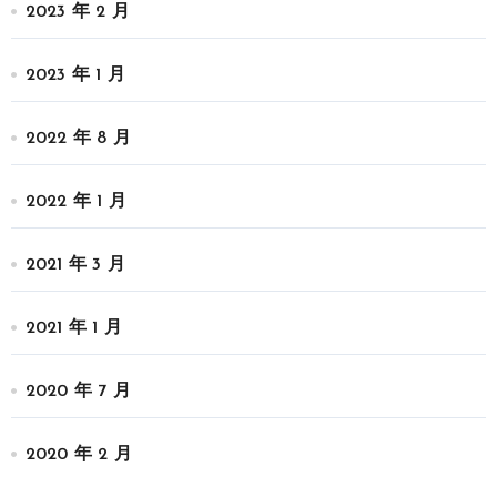
2023 年 2 月
2023 年 1 月
2022 年 8 月
2022 年 1 月
2021 年 3 月
2021 年 1 月
2020 年 7 月
2020 年 2 月