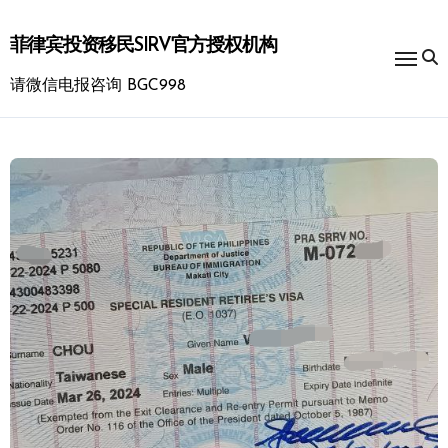
跳
转
菲律宾投资移民SIRV官方授权机构
到
内
请微信电报咨询 BGC998
容